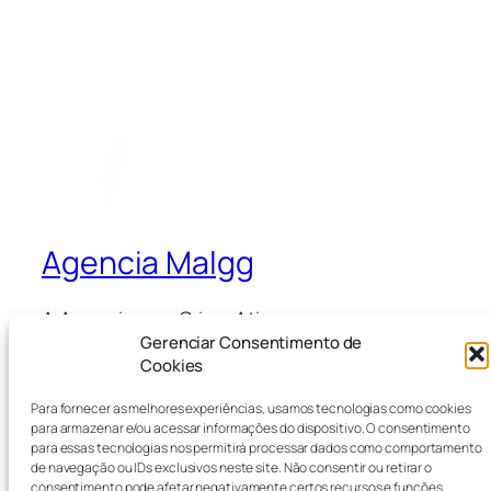
Agencia Malgg
A Agencia que Cria e Ativa
Gerenciar Consentimento de
Cookies
Blog
Eventos
Para fornecer as melhores experiências, usamos tecnologias como cookies
Sobre
Loja
para armazenar e/ou acessar informações do dispositivo. O consentimento
para essas tecnologias nos permitirá processar dados como comportamento
Perguntas frequentes
Padrões
de navegação ou IDs exclusivos neste site. Não consentir ou retirar o
Autores
Temas
consentimento pode afetar negativamente certos recursos e funções.