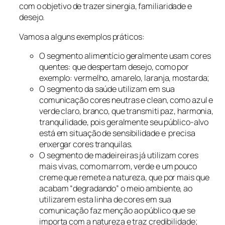
com o objetivo de trazer sinergia, familiaridade e
desejo.
Vamos a alguns exemplos práticos:
O segmento alimentício geralmente usam cores
quentes: que despertam desejo, como por
exemplo: vermelho, amarelo, laranja, mostarda;
O segmento da saúde utilizam em sua
comunicação cores neutras e clean, como azul e
verde claro, branco, que transmiti paz, harmonia,
tranquilidade, pois geralmente seu público-alvo
está em situação de sensibilidade e precisa
enxergar cores tranquilas.
O segmento de madeireiras já utilizam cores
mais vivas, como marrom, verde e um pouco
creme que remete a natureza, que por mais que
acabam “degradando” o meio ambiente, ao
utilizarem esta linha de cores em sua
comunicação faz menção ao público que se
importa com a natureza e traz credibilidade;