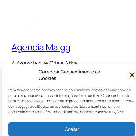
Agencia Malgg
A Agencia que Cria e Ativa
Gerenciar Consentimento de
Cookies
Blog
Eventos
Para fornecer as melhores experiências, usamos tecnologias como cookies
Sobre
Loja
para armazenar e/ou acessar informações do dispositivo. O consentimento
Perguntas frequentes
Padrões
para essas tecnologias nos permitirá processar dados como comportamento
de navegação ou IDs exclusivos neste site. Não consentir ou retirar o
Autores
Temas
consentimento pode afetar negativamente certos recursos e funções.
Aceitar
Twenty Twenty-Five
Criado com
WordPress