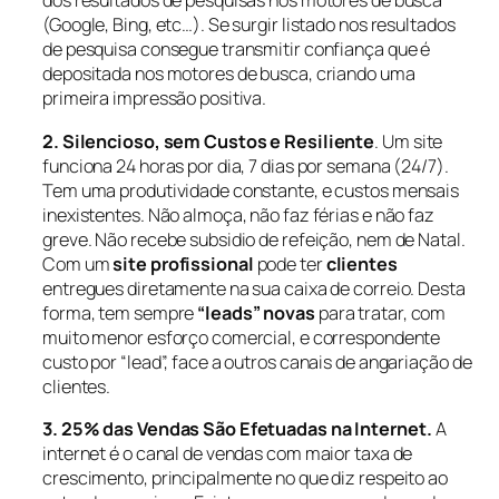
dos resultados de pesquisas nos motores de busca
(Google, Bing, etc…). Se surgir listado nos resultados
de pesquisa consegue transmitir confiança que é
depositada nos motores de busca, criando uma
primeira impressão positiva.
2. Silencioso, sem Custos e Resiliente
. Um site
funciona 24 horas por dia, 7 dias por semana (24/7).
Tem uma produtividade constante, e custos mensais
inexistentes. Não almoça, não faz férias e não faz
greve. Não recebe subsidio de refeição, nem de Natal.
Com um
site profissional
pode ter
clientes
entregues diretamente na sua caixa de correio. Desta
forma, tem sempre
“leads” novas
para tratar, com
muito menor esforço comercial, e correspondente
custo por “lead”, face a outros canais de angariação de
clientes.
3. 25% das Vendas São Efetuadas na Internet.
A
internet é o canal de vendas com maior taxa de
crescimento, principalmente no que diz respeito ao