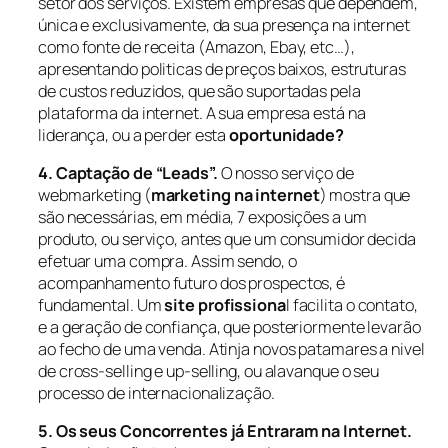
setor dos serviços. Existem empresas que dependem,
única e exclusivamente, da sua presença na internet
como fonte de receita (Amazon, Ebay, etc…),
apresentando politicas de preços baixos, estruturas
de custos reduzidos, que são suportadas pela
plataforma da internet. A sua empresa está na
liderança, ou a perder esta
oportunidade?
4. Captação de “Leads”.
O nosso serviço de
webmarketing (
marketing na internet
) mostra que
são necessárias, em média, 7 exposições a um
produto, ou serviço, antes que um consumidor decida
efetuar uma compra. Assim sendo, o
acompanhamento futuro dos prospectos, é
fundamental. Um
site profissiona
l facilita o contato,
e a geração de confiança, que posteriormente levarão
ao fecho de uma venda. Atinja novos patamares a nivel
de cross-selling e up-selling, ou alavanque o seu
processo de internacionalização.
5. Os seus Concorrentes já Entraram na Internet.