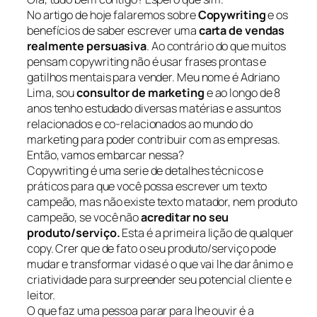
No artigo de hoje falaremos sobre
Copywriting
e os
benefícios de saber escrever uma
carta de vendas
realmente persuasiva
. Ao contrário do que muitos
pensam copywriting não é usar frases prontas e
gatilhos mentais para vender. Meu nome é Adriano
Lima, sou
consultor de marketing
e ao longo de 8
anos tenho estudado diversas matérias e assuntos
relacionados e co-relacionados ao mundo do
marketing para poder contribuir com as empresas.
Então, vamos embarcar nessa?
Copywriting é uma serie de detalhes técnicos e
práticos para que você possa escrever um texto
campeão, mas não existe texto matador, nem produto
campeão, se você não
acreditar no seu
produto/serviço.
Esta é a primeira lição de qualquer
copy. Crer que de fato o seu produto/serviço pode
mudar e transformar vidas é o que vai lhe dar ânimo e
criatividade para surpreender seu potencial cliente e
leitor.
O que faz uma pessoa parar para lhe ouvir é a