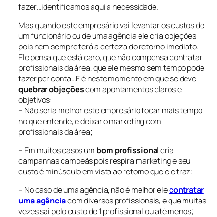
fazer…identificamos aqui a necessidade.
Mas quando este empresário vai levantar os custos de
um funcionário ou de uma agência ele cria objeções
pois nem sempre terá a certeza do retorno imediato.
Ele pensa que está caro, que não compensa contratar
profissionais da área, que ele mesmo sem tempo pode
fazer por conta…E é neste momento em que se deve
quebrar objeções
com apontamentos claros e
objetivos:
– Não seria melhor este empresário focar mais tempo
no que entende, e deixar o marketing com
profissionais da área;
– Em muitos casos um
bom profissiona
l cria
campanhas campeãs pois respira marketing e seu
custo é minúsculo em vista ao retorno que ele traz;
– No caso de uma agência, não é melhor ele
contratar
uma agência
com diversos profissionais, e que muitas
vezes sai pelo custo de 1 profissional ou até menos;