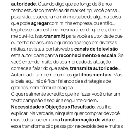
autoridade
. Quando digo que ao longo de 8 anos
tenho estudado matérias de marketing, você pensa…
poxa vida, esse cara no mínimo sabe de alguma coisa
que pode
agregar
com minha empresa, ou então…
legal esse cara está na mesma área do que eu, deixe-
me ouvi-lo. Isso
transmiti
para você a autoridade que
eu tenho no assunto e quando apareço em diversas
mídias, revistas, portais web e
canais de televisão
esta autoridade ganha
reconhecimento e escala
. Se
você entende muito do seu mercado de atuação
comece a falar do que sabe,
transmita autoridade
…
Autoridade também é um dos
gatilhos mentais
. Mas
a ideia aqui não é ficar falando de estratégias de
gatilhos, nem fórmula mágica.
O que realmente acredito que irá fazer você criar um
texto campeão é seguir a seguinte ordem:
Necessidade x Objeções x Resultado
, vou lhe
explicar. Na verdade, ninguém quer comprar de você,
mas todos querem uma
transformação de vida
e
essa transformação passa por necessidades e muitas