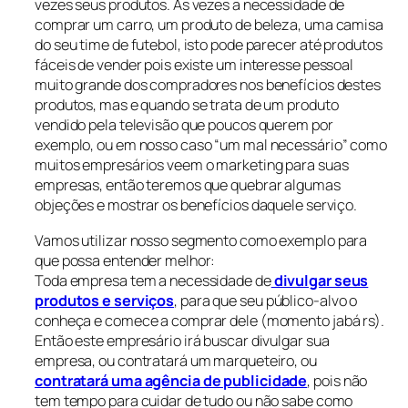
vezes seus produtos. As vezes a necessidade de
comprar um carro, um produto de beleza, uma camisa
do seu time de futebol, isto pode parecer até produtos
fáceis de vender pois existe um interesse pessoal
muito grande dos compradores nos benefícios destes
produtos, mas e quando se trata de um produto
vendido pela televisão que poucos querem por
exemplo, ou em nosso caso “um mal necessário” como
muitos empresários veem o marketing para suas
empresas, então teremos que quebrar algumas
objeções e mostrar os benefícios daquele serviço.
Vamos utilizar nosso segmento como exemplo para
que possa entender melhor:
Toda empresa tem a necessidade de
divulgar seus
produtos e serviços
, para que seu público-alvo o
conheça e comece a comprar dele (momento jabá rs).
Então este empresário irá buscar divulgar sua
empresa, ou contratará um marqueteiro, ou
contratará uma agência de publicidade
, pois não
tem tempo para cuidar de tudo ou não sabe como