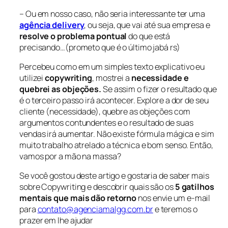
– Ou em nosso caso, não seria interessante ter uma
agência delivery
, ou seja, que vai até sua empresa e
resolve o problema pontual
do que está
precisando…(prometo que é o último jabá rs)
Percebeu como em um simples texto explicativo eu
utilizei
copywriting
, mostrei a
necessidade e
quebrei as objeções.
Se assim o fizer o resultado que
é o terceiro passo irá acontecer. Explore a dor de seu
cliente (necessidade), quebre as objeções com
argumentos contundentes e o resultado de suas
vendas irá aumentar. Não existe fórmula mágica e sim
muito trabalho atrelado a técnica e bom senso. Então,
vamos por a mão na massa?
Se você gostou deste artigo e gostaria de saber mais
sobre Copywriting e descobrir quais são os
5 gatilhos
mentais que mais dão retorno
nos envie um e-mail
para
contato@agenciamalgg.com.br
e teremos o
prazer em lhe ajudar