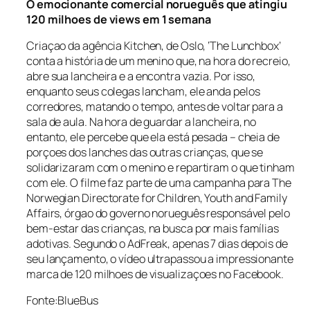
O emocionante comercial norueguês que atingiu
120 milhoes de views em 1 semana
Criaçao da agência Kitchen, de Oslo, ‘The Lunchbox’
conta a história de um menino que, na hora do recreio,
abre sua lancheira e a encontra vazia. Por isso,
enquanto seus colegas lancham, ele anda pelos
corredores, matando o tempo, antes de voltar para a
sala de aula. Na hora de guardar a lancheira, no
entanto, ele percebe que ela está pesada – cheia de
porçoes dos lanches das outras crianças, que se
solidarizaram com o menino e repartiram o que tinham
com ele. O filme faz parte de uma campanha para The
Norwegian Directorate for Children, Youth and Family
Affairs, órgao do governo norueguês responsável pelo
bem-estar das crianças, na busca por mais famílias
adotivas. Segundo o AdFreak, apenas 7 dias depois de
seu lançamento, o vídeo ultrapassou a impressionante
marca de 120 milhoes de visualizaçoes no Facebook.
Fonte:BlueBus