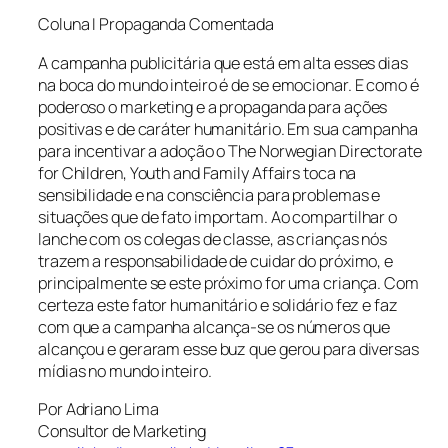
Coluna I Propaganda Comentada
A campanha publicitária que está em alta esses dias
na boca do mundo inteiro é de se emocionar. E como é
poderoso o marketing e a propaganda para ações
positivas e de caráter humanitário. Em sua campanha
para incentivar a adoção o The Norwegian Directorate
for Children, Youth and Family Affairs toca na
sensibilidade e na consciência para problemas e
situações que de fato importam. Ao compartilhar o
lanche com os colegas de classe, as crianças nós
trazem a responsabilidade de cuidar do próximo, e
principalmente se este próximo for uma criança. Com
certeza este fator humanitário e solidário fez e faz
com que a campanha alcança-se os números que
alcançou e geraram esse buz que gerou para diversas
mídias no mundo inteiro.
Por Adriano Lima
Consultor de Marketing