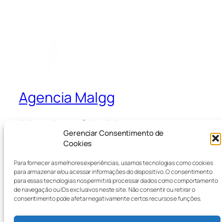
Agencia Malgg
A Agencia que Cria e Ativa
Gerenciar Consentimento de
Cookies
Blog
Eventos
Para fornecer as melhores experiências, usamos tecnologias como cookies
Sobre
Loja
para armazenar e/ou acessar informações do dispositivo. O consentimento
para essas tecnologias nos permitirá processar dados como comportamento
Perguntas frequentes
Padrões
de navegação ou IDs exclusivos neste site. Não consentir ou retirar o
Autores
Temas
consentimento pode afetar negativamente certos recursos e funções.