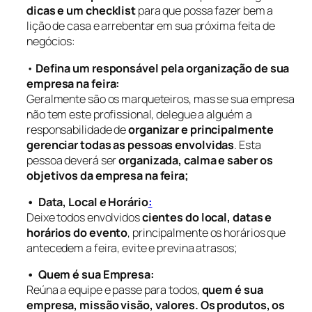
dicas e um checklist
para que possa fazer bem a
lição de casa e arrebentar em sua próxima feita de
negócios:
•
Defina um responsável pela organização de sua
empresa na feira:
Geralmente são os marqueteiros, mas se sua empresa
não tem este profissional, delegue a alguém a
responsabilidade de
organizar e principalmente
gerenciar todas as pessoas envolvidas
. Esta
pessoa deverá ser
organizada, calma e saber os
objetivos da empresa na feira;
• Data, Local e Horário
:
Deixe todos envolvidos
cientes do local, datas e
horários do evento
, principalmente os horários que
antecedem a feira, evite e previna atrasos;
• Quem é sua Empresa:
Reúna a equipe e passe para todos,
quem é sua
empresa, missão visão, valores. Os produtos, os