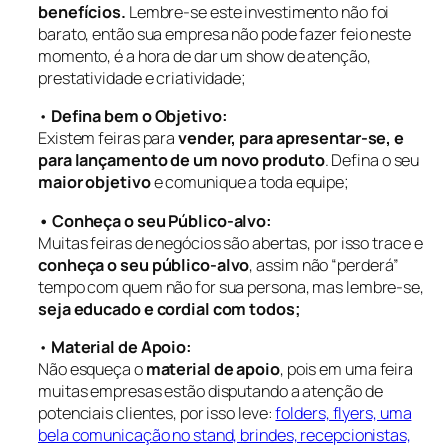
benefícios.
Lembre-se este investimento não foi
barato, então sua empresa não pode fazer feio neste
momento, é a hora de dar um show de atenção,
prestatividade e criatividade;
•
Defina bem o Objetivo:
Existem feiras para
vender, para apresentar-se, e
para lançamento de um novo produto
. Defina o seu
maior objetivo
e comunique a toda equipe;
• Conheça o seu Público-alvo:
Muitas feiras de negócios são abertas, por isso trace e
conheça o seu público-alvo
, assim não “perderá”
tempo com quem não for sua persona, mas lembre-se,
seja educado e cordial com todos;
•
Material de Apoio:
Não esqueça o
material de apoio
, pois em uma feira
muitas empresas estão disputando a atenção de
potenciais clientes, por isso leve:
folders, flyers, uma
bela comunicação no stand, brindes, recepcionistas,