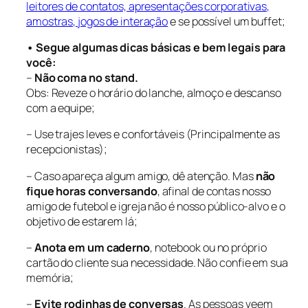
leitores de contatos, apresentações corporativas,
amostras, jogos de interação
e se possível um buffet;
• Segue algumas dicas básicas e bem legais para
você:
–
Não coma no stand.
Obs: Reveze o horário do lanche, almoço e descanso
com a equipe;
– Use trajes leves e confortáveis (Principalmente as
recepcionistas);
– Caso apareça algum amigo, dê atenção. Mas
não
fique horas conversando
, afinal de contas nosso
amigo de futebol e igreja não é nosso público-alvo e o
objetivo de estarem lá;
–
Anota em um caderno
, notebook ou no próprio
cartão do cliente sua necessidade. Não confie em sua
memória;
–
Evite rodinhas de conversas
. As pessoas veem