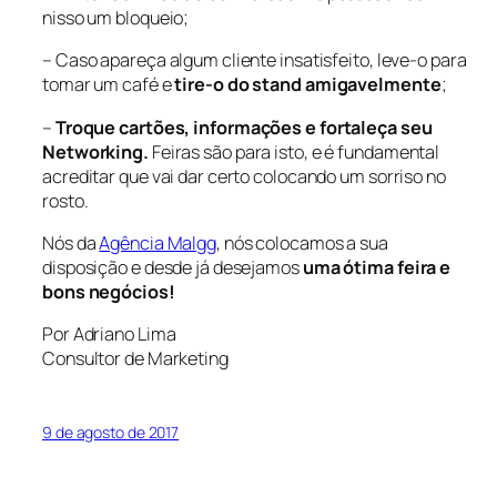
nisso um bloqueio;
– Caso apareça algum cliente insatisfeito, leve-o para
tomar um café e
tire-o do stand amigavelmente
;
–
Troque cartões, informações e fortaleça seu
Networking.
Feiras são para isto, e é fundamental
acreditar que vai dar certo colocando um sorriso no
rosto.
Nós da
Agência Malgg
, nós colocamos a sua
disposição e desde já desejamos
uma ótima feira e
bons negócios!
Por Adriano Lima
Consultor de Marketing
9 de agosto de 2017