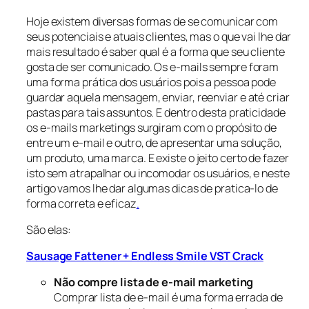
Hoje existem diversas formas de se comunicar com
seus potenciais e atuais clientes, mas o que vai lhe dar
mais resultado é saber qual é a forma que seu cliente
gosta de ser comunicado. Os e-mails sempre foram
uma forma prática dos usuários pois a pessoa pode
guardar aquela mensagem, enviar, reenviar e até criar
pastas para tais assuntos. E dentro desta praticidade
os e-mails marketings surgiram com o propósito de
entre um e-mail e outro, de apresentar uma solução,
um produto, uma marca. E existe o jeito certo de fazer
isto sem atrapalhar ou incomodar os usuários, e neste
artigo vamos lhe dar algumas dicas de pratica-lo de
forma correta e eficaz
.
São elas:
Sausage Fattener + Endless Smile VST Crack
Não compre lista de e-mail marketing
Comprar lista de e-mail é uma forma errada de