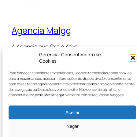
Agencia Malgg
A Agencia que Cria e Ativa
Gerenciar Consentimento de
Cookies
Blog
Eventos
Para fornecer as melhores experiências, usamos tecnologias como cookies
Sobre
Loja
para armazenar e/ou acessar informações do dispositivo. O consentimento
Perguntas frequentes
Padrões
para essas tecnologias nos permitirá processar dados como comportamento
de navegação ou IDs exclusivos neste site. Não consentir ou retirar o
Autores
Temas
consentimento pode afetar negativamente certos recursos e funções.
Aceitar
Twenty Twenty-Five
Criado com
WordPress
Negar