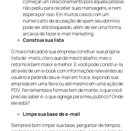
começar um relacionamento pois aquela pessoa
não pediu para receber suas mensagens, e nem
espera por isso. Em muitos casos com um
número alto de acusação de spam seu domínio
pode ser até bloqueado, além de ser uma forma
arcaica de fazer e-mail marketing.
Construa sua lista
O mais indicado é sua empresa construir sua própria
lista de -mails, claro que dá mais trabalho, mas o
retorno é bem maior e melhor. E você pode construí-la
através de um e-book com informações relevantes ao
usuário e pedindo seu e-mail em troca, expondo sua
empresa em uma feira ou até mesmo em uma ação de
PDV. Ferramentas e formas tem de monte, o que você
precisa saber é: o que agrega para meu público? Onde
ele está?
Limpe sua base de e-mail
Sempre é bom limpar sua base, perguntar de tempos