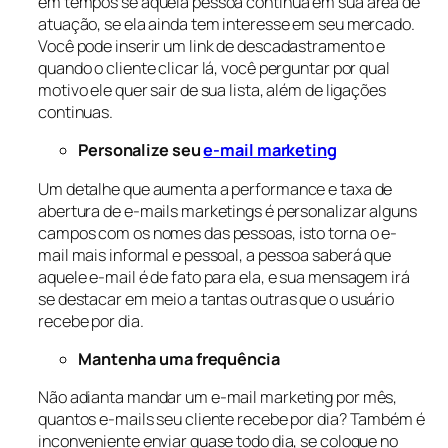
em tempos se aquela pessoa continua em sua área de
atuação, se ela ainda tem interesse em seu mercado.
Você pode inserir um link de descadastramento e
quando o cliente clicar lá, você perguntar por qual
motivo ele quer sair de sua lista, além de ligações
continuas.
Personalize seu
e-mail marketing
Um detalhe que aumenta a performance e taxa de
abertura de e-mails marketings é personalizar alguns
campos com os nomes das pessoas, isto torna o e-
mail mais informal e pessoal, a pessoa saberá que
aquele e-mail é de fato para ela, e sua mensagem irá
se destacar em meio a tantas outras que o usuário
recebe por dia.
Mantenha uma frequência
Não adianta mandar um e-mail marketing por mês,
quantos e-mails seu cliente recebe por dia? Também é
inconveniente enviar quase todo dia, se coloque no