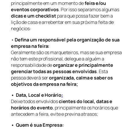
principalmente em um momento de
feira e/ou
eventos corporativos
. Por isso separamos algumas
dicas e um checklist
para que possa fazer bem a
lição de casa e arrebentar em sua próxima feita de
negócios:
•
Defina um responsável pela organização de sua
empresa na feira:
Geralmente são os marqueteiros, mas se sua empresa
não tem este profissional, delegue a alguém a
responsabilidade de
organizar e principalmente
gerenciar todas as pessoas envolvidas
. Esta
pessoa deverá ser
organizada, calma e saber os
objetivos da empresa na feira;
• Data, Local e Horário
:
Deixe todos envolvidos
cientes do local, datas e
horários do evento
, principalmente os horários que
antecedem a feira, evite e previna atrasos;
• Quem é sua Empresa: