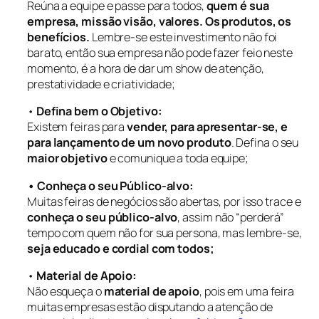
Reúna a equipe e passe para todos,
quem é sua
empresa, missão visão, valores. Os produtos, os
benefícios.
Lembre-se este investimento não foi
barato, então sua empresa não pode fazer feio neste
momento, é a hora de dar um show de atenção,
prestatividade e criatividade;
•
Defina bem o Objetivo:
Existem feiras para
vender, para apresentar-se, e
para lançamento de um novo produto
. Defina o seu
maior objetivo
e comunique a toda equipe;
• Conheça o seu Público-alvo:
Muitas feiras de negócios são abertas, por isso trace e
conheça o seu público-alvo
, assim não “perderá”
tempo com quem não for sua persona, mas lembre-se,
seja educado e cordial com todos;
•
Material de Apoio:
Não esqueça o
material de apoio
, pois em uma feira
muitas empresas estão disputando a atenção de