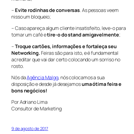
–
Evite rodinhas de conversas
. As pessoas veem
nisso um bloqueio;
– Caso apareça algum cliente insatisfeito, leve-o para
tomar um café e
tire-o do stand amigavelmente
;
–
Troque cartões, informações e fortaleça seu
Networking.
Feiras são para isto, e é fundamental
acreditar que vai dar certo colocando um sorriso no
rosto.
Nós da
Agência Malgg
, nós colocamos a sua
disposição e desde já desejamos
uma ótima feira e
bons negócios!
Por Adriano Lima
Consultor de Marketing
9 de agosto de 2017