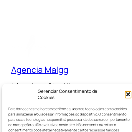
Agencia Malgg
A Agencia que Cria e Ativa
Gerenciar Consentimento de
Cookies
Blog
Eventos
Para fornecer as melhores experiências, usamos tecnologias como cookies
Sobre
Loja
para armazenar e/ou acessar informações do dispositivo. O consentimento
para essas tecnologias nos permitirá processar dados como comportamento
Perguntas frequentes
Padrões
de navegação ou IDs exclusivos neste site. Não consentir ou retirar o
Autores
Temas
consentimento pode afetar negativamente certos recursos e funções.