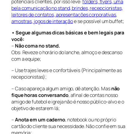
potenciais clientes, por isso leve:
folders, flyers, uma
bela comunicação no stand, brindes, recepcionistas,
leitores de contatos, apresentações corporativas,
amostras, jogos de interação
e se possível um buffet;
• Segue algumas dicas básicas e bem legais para
você:
–
Não coma no stand.
Obs: Reveze o horário do lanche, almoço e descanso
com a equipe;
– Use trajes leves e confortáveis (Principalmente as
recepcionistas);
– Caso apareça algum amigo, dê atenção. Mas
não
fique horas conversando
, afinal de contas nosso
amigo de futebol e igreja não é nosso público-alvo e o
objetivo de estarem lá;
–
Anota em um caderno
, notebook ou no próprio
cartão do cliente sua necessidade. Não confie em sua
memória;