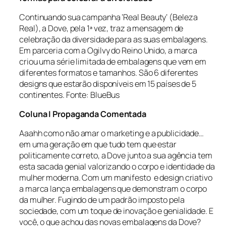
Continuando sua campanha ‘
Real Beauty
‘ (Beleza
Real), a Dove, pela 1ª vez, traz a mensagem de
celebração da diversidade para as suas embalagens.
Em parceria com a Ogilvy do Reino Unido, a marca
criou uma série limitada de embalagens que vem em
diferentes formatos e tamanhos. São 6 diferentes
designs que estarão disponíveis em 15 países de 5
continentes. Fonte: BlueBus
Coluna I Propaganda Comentada
Aaahh como não amar o marketing e a publicidade…
em uma geração em que tudo tem que estar
politicamente correto, a Dove junto a sua agência tem
esta sacada genial valorizando o corpo e identidade da
mulher moderna. Com um manifesto e design criativo
a marca lança embalagens que demonstram o corpo
da mulher. Fugindo de um padrão imposto pela
sociedade, com um toque de inovação e genialidade. E
você, o que achou das novas embalagens da Dove?