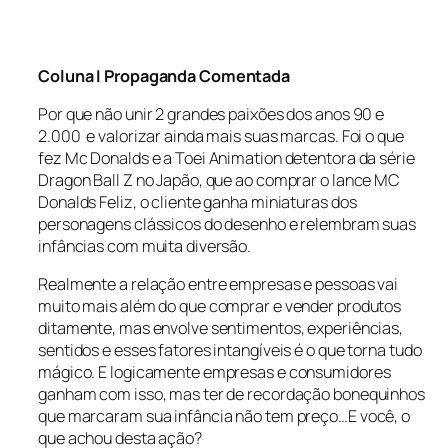
Coluna I Propaganda Comentada
Por que não unir 2 grandes paixões dos anos 90 e
2.000 e valorizar ainda mais suas marcas. Foi o que
fez Mc Donalds e a Toei Animation detentora da série
Dragon Ball Z no Japão, que ao comprar o lance MC
Donalds Feliz, o cliente ganha miniaturas dos
personagens clássicos do desenho e relembram suas
infâncias com muita diversão.
Realmente a relação entre empresas e pessoas vai
muito mais além do que comprar e vender produtos
ditamente, mas envolve sentimentos, experiências,
sentidos e esses fatores intangíveis é o que torna tudo
mágico. E logicamente empresas e consumidores
ganham com isso, mas ter de recordação bonequinhos
que marcaram sua infância não tem preço…E você, o
que achou desta ação?