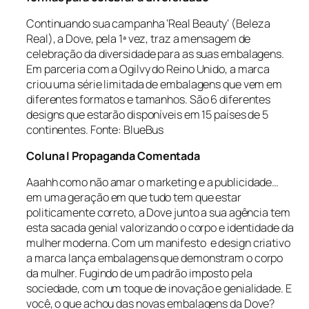
Continuando sua campanha ‘
Real Beauty
‘ (Beleza
Real), a Dove, pela 1ª vez, traz a mensagem de
celebração da diversidade para as suas embalagens.
Em parceria com a Ogilvy do Reino Unido, a marca
criou uma série limitada de embalagens que vem em
diferentes formatos e tamanhos. São 6 diferentes
designs que estarão disponíveis em 15 países de 5
continentes. Fonte: BlueBus
Coluna I Propaganda Comentada
Aaahh como não amar o marketing e a publicidade…
em uma geração em que tudo tem que estar
politicamente correto, a Dove junto a sua agência tem
esta sacada genial valorizando o corpo e identidade da
mulher moderna. Com um manifesto e design criativo
a marca lança embalagens que demonstram o corpo
da mulher. Fugindo de um padrão imposto pela
sociedade, com um toque de inovação e genialidade. E
você, o que achou das novas embalagens da Dove?