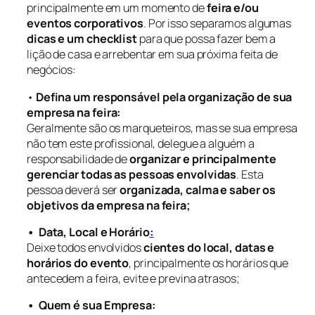
principalmente em um momento de
feira e/ou
eventos corporativos
. Por isso separamos algumas
dicas e um checklist
para que possa fazer bem a
lição de casa e arrebentar em sua próxima feita de
negócios:
•
Defina um responsável pela organização de sua
empresa na feira:
Geralmente são os marqueteiros, mas se sua empresa
não tem este profissional, delegue a alguém a
responsabilidade de
organizar e principalmente
gerenciar todas as pessoas envolvidas
. Esta
pessoa deverá ser
organizada, calma e saber os
objetivos da empresa na feira;
• Data, Local e Horário
:
Deixe todos envolvidos
cientes do local, datas e
horários do evento
, principalmente os horários que
antecedem a feira, evite e previna atrasos;
• Quem é sua Empresa: