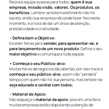
Reúna a equipe e passe para todos,
quem é sua
empresa, missão visão, valores. Os produtos, os
benefícios.
Lembre-se este investimento não foi
barato, então sua empresa não pode fazer feio neste
momento, é a hora de dar um show de atenção,
prestatividade e criatividade;
•
Defina bem o Objetivo:
Existem feiras para
vender, para apresentar-se, e
para lançamento de um novo produto
. Defina o seu
maior objetivo
e comunique a toda equipe;
• Conheça o seu Público-alvo:
Muitas feiras de negócios são abertas, por isso trace e
conheça o seu público-alvo
, assim não “perderá”
tempo com quem não for sua persona, mas lembre-se,
seja educado e cordial com todos;
•
Material de Apoio:
Não esqueça o
material de apoio
, pois em uma feira
muitas empresas estão disputando a atenção de