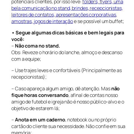
potenciais clientes, por isso leve:
folders, flyers, uma
bela comunicação no stand, brindes, recepcionistas,
leitores de contatos, apresentações corporativas,
amostras, jogos de interação
e se possível um buffet;
• Segue algumas dicas básicas e bem legais para
você:
–
Não coma no stand.
Obs: Reveze o horário do lanche, almoço e descanso
com a equipe;
– Use trajes leves e confortáveis (Principalmente as
recepcionistas);
– Caso apareça algum amigo, dê atenção. Mas
não
fique horas conversando
, afinal de contas nosso
amigo de futebol e igreja não é nosso público-alvo e o
objetivo de estarem lá;
–
Anota em um caderno
, notebook ou no próprio
cartão do cliente sua necessidade. Não confie em sua
memória;