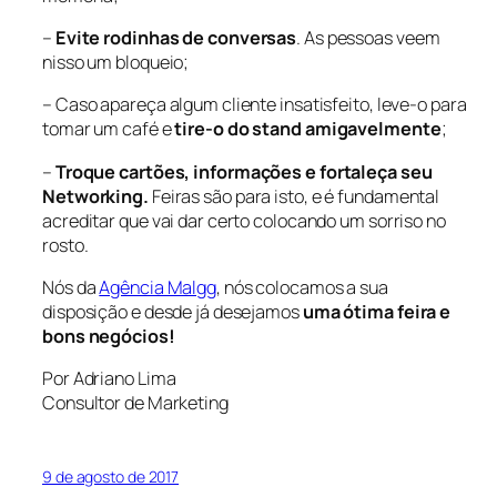
–
Evite rodinhas de conversas
. As pessoas veem
nisso um bloqueio;
– Caso apareça algum cliente insatisfeito, leve-o para
tomar um café e
tire-o do stand amigavelmente
;
–
Troque cartões, informações e fortaleça seu
Networking.
Feiras são para isto, e é fundamental
acreditar que vai dar certo colocando um sorriso no
rosto.
Nós da
Agência Malgg
, nós colocamos a sua
disposição e desde já desejamos
uma ótima feira e
bons negócios!
Por Adriano Lima
Consultor de Marketing
9 de agosto de 2017