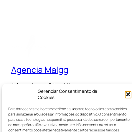
Agencia Malgg
A Agencia que Cria e Ativa
Gerenciar Consentimento de
Cookies
Blog
Eventos
Para fornecer as melhores experiências, usamos tecnologias como cookies
Sobre
Loja
para armazenar e/ou acessar informações do dispositivo. O consentimento
para essas tecnologias nos permitirá processar dados como comportamento
Perguntas frequentes
Padrões
de navegação ou IDs exclusivos neste site. Não consentir ou retirar o
Autores
Temas
consentimento pode afetar negativamente certos recursos e funções.