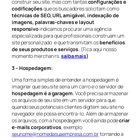
construir seu site, mas com tantas
configurações e
codificações
que os buscadores solicitam como
técnicas de SEO, URL amigável, indexação de
imagens, palavras-chaves e layout
responsivo
indicamos procurar uma agência
especializada para que profissionais construam um
site personalizado e que transmitam os
benefícios
de seus produtos e serviços.
(Fica aqui nosso
momento merchan rs.
saiba mais
)
3 – Hospedagem:
Uma forma simples de entender a hospedagem é
imaginar que seu site seria um carro e o servidor de
hospedagem é a garagem.
Você precisa armazenar
os arquivos de seu site em um servidor para que
quando seus potenciais clientes digitem seu site no
navegador ele possa encontra-lo. Além de armazenar
os arquivos, com a hospedagem você ainda pode
criar
e-mails corporativos
, exemplo
seunome@nomedasuaempresa.com.br
tornando a