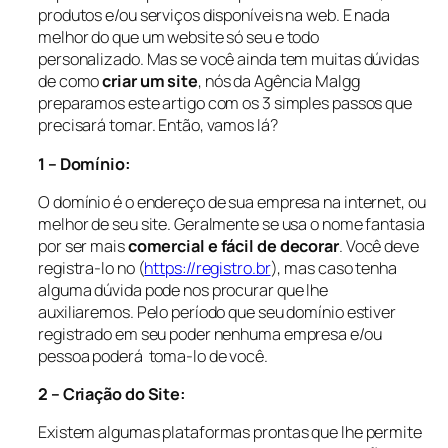
produtos e/ou serviços disponíveis na web. E nada
melhor do que um website só seu e todo
personalizado. Mas se você ainda tem muitas dúvidas
de como
criar um site
, nós da Agência Malgg
preparamos este artigo com os 3 simples passos que
precisará tomar. Então, vamos lá?
1 – Domínio:
O domínio é o endereço de sua empresa na internet, ou
melhor de seu site. Geralmente se usa o nome fantasia
por ser mais
comercial e fácil de decorar
. Você deve
registra-lo no (
https://registro.br
), mas caso tenha
alguma dúvida pode nos procurar que lhe
auxiliaremos. Pelo período que seu domínio estiver
registrado em seu poder nenhuma empresa e/ou
pessoa poderá toma-lo de você.
2 – Criação do Site:
Existem algumas plataformas prontas que lhe permite