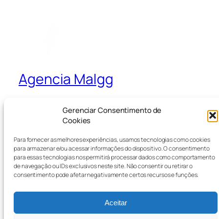
Agencia Malgg
A Agencia que Cria e Ativa
Gerenciar Consentimento de
Cookies
Blog
Eventos
Para fornecer as melhores experiências, usamos tecnologias como cookies
para armazenar e/ou acessar informações do dispositivo. O consentimento
Sobre
Loja
para essas tecnologias nos permitirá processar dados como comportamento
Perguntas frequentes
Padrões
de navegação ou IDs exclusivos neste site. Não consentir ou retirar o
consentimento pode afetar negativamente certos recursos e funções.
Autores
Temas
Aceitar