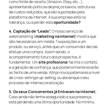
como fonte de receita (Amazon, Ebay, etc…),
apresentando politicas de preços baixos, estruturas
de custos reduzidos, que são suportadas pela
plataforma da internet. A sua empresa está na
liderança, ou a perder esta
oportunidade?
4. Captação de “Leads”.
O nosso serviço de
webmarketing (
marketing na internet
) mostra que
são necessárias, em média, 7 exposições a um
produto, ou serviço, antes que um consumidor decida
efetuar uma compra. Assim sendo, o
acompanhamento futuro dos prospectos, é
fundamental. Um
site profissiona
l facilita o contato,
e a geração de confiança, que posteriormente levarão
ao fecho de uma venda. Atinja novos patamares a nivel
de cross-selling e up-selling, ou alavanque o seu
processo de internacionalização.
5. Os seus Concorrentes já Entraram na Internet.
Caso ainda não tenha assegurado a sua presença,
está perdendo uma ótima oportunidade. No mínimo,