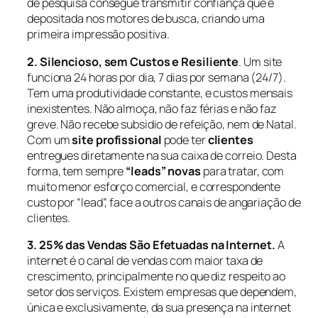
de pesquisa consegue transmitir confiança que é
depositada nos motores de busca, criando uma
primeira impressão positiva.
2. Silencioso, sem Custos e Resiliente
. Um site
funciona 24 horas por dia, 7 dias por semana (24/7).
Tem uma produtividade constante, e custos mensais
inexistentes. Não almoça, não faz férias e não faz
greve. Não recebe subsidio de refeição, nem de Natal.
Com um
site profissional
pode ter
clientes
entregues diretamente na sua caixa de correio. Desta
forma, tem sempre
“leads” novas
para tratar, com
muito menor esforço comercial, e correspondente
custo por “lead”, face a outros canais de angariação de
clientes.
3. 25% das Vendas São Efetuadas na Internet.
A
internet é o canal de vendas com maior taxa de
crescimento, principalmente no que diz respeito ao
setor dos serviços. Existem empresas que dependem,
única e exclusivamente, da sua presença na internet