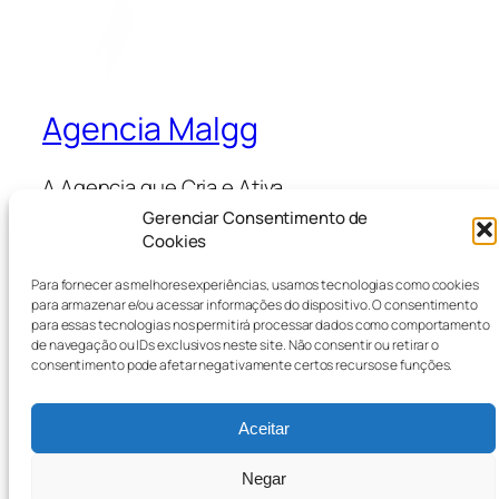
Agencia Malgg
A Agencia que Cria e Ativa
Gerenciar Consentimento de
Cookies
Blog
Eventos
Para fornecer as melhores experiências, usamos tecnologias como cookies
Sobre
Loja
para armazenar e/ou acessar informações do dispositivo. O consentimento
Perguntas frequentes
Padrões
para essas tecnologias nos permitirá processar dados como comportamento
de navegação ou IDs exclusivos neste site. Não consentir ou retirar o
Autores
Temas
consentimento pode afetar negativamente certos recursos e funções.
Aceitar
Twenty Twenty-Five
Criado com
WordPress
Negar