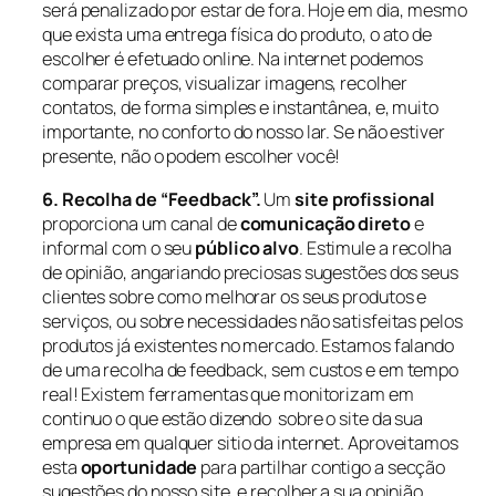
será penalizado por estar de fora. Hoje em dia, mesmo
que exista uma entrega física do produto, o ato de
escolher é efetuado online. Na internet podemos
comparar preços, visualizar imagens, recolher
contatos, de forma simples e instantânea, e, muito
importante, no conforto do nosso lar. Se não estiver
presente, não o podem escolher você!
6. Recolha de “Feedback”.
Um
site profissional
proporciona um canal de
comunicação direto
e
informal com o seu
público alvo
. Estimule a recolha
de opinião, angariando preciosas sugestões dos seus
clientes sobre como melhorar os seus produtos e
serviços, ou sobre necessidades não satisfeitas pelos
produtos já existentes no mercado. Estamos falando
de uma recolha de feedback, sem custos e em tempo
real! Existem ferramentas que monitorizam em
continuo o que estão dizendo sobre o site da sua
empresa em qualquer sitio da internet. Aproveitamos
esta
oportunidade
para partilhar contigo a secção
sugestões do nosso site, e recolher a sua opinião.