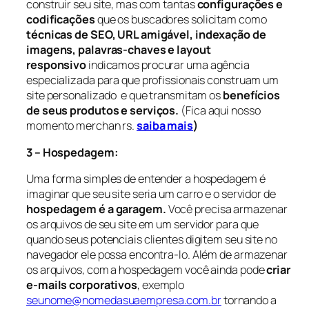
construir seu site, mas com tantas
configurações e
codificações
que os buscadores solicitam como
técnicas de SEO, URL amigável, indexação de
imagens, palavras-chaves e layout
responsivo
indicamos procurar uma agência
especializada para que profissionais construam um
site personalizado e que transmitam os
benefícios
de seus produtos e serviços.
(Fica aqui nosso
momento merchan rs.
saiba mais
)
3 – Hospedagem:
Uma forma simples de entender a hospedagem é
imaginar que seu site seria um carro e o servidor de
hospedagem é a garagem.
Você precisa armazenar
os arquivos de seu site em um servidor para que
quando seus potenciais clientes digitem seu site no
navegador ele possa encontra-lo. Além de armazenar
os arquivos, com a hospedagem você ainda pode
criar
e-mails corporativos
, exemplo
seunome@nomedasuaempresa.com.br
tornando a