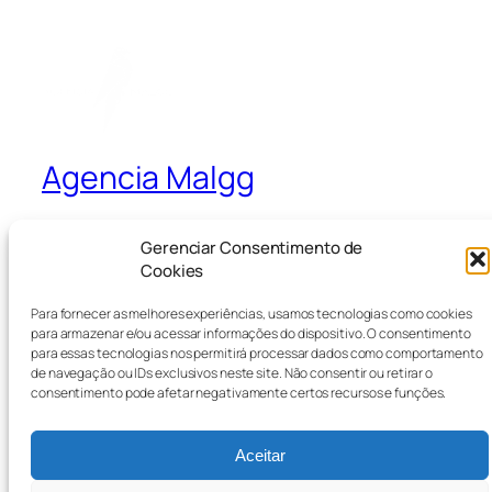
Agencia Malgg
A Agencia que Cria e Ativa
Gerenciar Consentimento de
Cookies
Blog
Eventos
Para fornecer as melhores experiências, usamos tecnologias como cookies
para armazenar e/ou acessar informações do dispositivo. O consentimento
Sobre
Loja
para essas tecnologias nos permitirá processar dados como comportamento
Perguntas frequentes
Padrões
de navegação ou IDs exclusivos neste site. Não consentir ou retirar o
consentimento pode afetar negativamente certos recursos e funções.
Autores
Temas
Aceitar