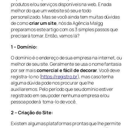
produtos e/ou serviços disponíveis na web. E nada
melhor do que um website só seu e todo
personalizado. Mas se você ainda tem muitas dúvidas
de como
criar um site
, nós da Agência Malgg
preparamos este artigo com os 3 simples passos que
precisará tomar. Então, vamos lá?
1 – Domínio:
O domínio é o endereço de sua empresa na internet, ou
melhor de seu site. Geralmente se usa o nome fantasia
por ser mais
comercial e fácil de decorar
. Você deve
registra-lo no (
https://registro.br
), mas caso tenha
alguma dúvida pode nos procurar que lhe
auxiliaremos. Pelo período que seu domínio estiver
registrado em seu poder nenhuma empresa e/ou
pessoa poderá toma-lo de você.
2 – Criação do Site:
Existem algumas plataformas prontas que lhe permite