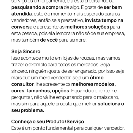
serviço ou um orçamento, ela está precisando ou
pesquisando a compra
de algo. E gosta de
ser bem
atendida
, este é o momento mais esperado para os
vendedores, então seja prestativo,
invista tempo na
convers
a e apresente as
melhores soluções
para
esta pessoa, pois ela lembrará não só de sua empresa,
mas também
de você
para sempre.
Seja Sincero
Isso acontece muito em lojas de roupas, mas vamos
trazer o exemplo para todos os mercados. Seja
sincero, ninguém gosta de ser enganado, por isso seja
mais que um mero vendedor, seja um
ótimo
consultor
, lhe apresente os
melhores modelos,
cores, tamanhos, opções
. E quando o cliente lhe
perguntar, não vá lhe empurrando para o mais caro,
mas sim para aquele produto que melhor
soluciona o
seu problema.
Conheça o seu Produto/Serviço
Este é um ponto fundamental para qualquer vendedor,