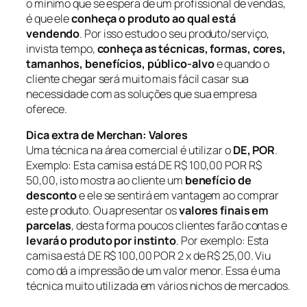
o mínimo que se espera de um profissional de vendas,
é que ele
conheça o produto ao qual está
vendendo
. Por isso estudo o seu produto/serviço,
invista tempo,
conheça as técnicas, formas, cores,
tamanhos, benefícios, público-alvo
e quando o
cliente chegar será muito mais fácil casar sua
necessidade com as soluções que sua empresa
oferece.
Dica extra de Merchan: Valores
Uma técnica na área comercial é utilizar o
DE, POR
.
Exemplo: Esta camisa está DE R$ 100,00 POR R$
50,00, isto mostra ao cliente um
benefício de
desconto
e ele se sentirá em vantagem ao comprar
este produto. Ou apresentar os
valores finais em
parcelas
, desta forma poucos clientes farão contas e
levará o produto por instinto
. Por exemplo: Esta
camisa está DE R$ 100,00 POR 2 x de R$ 25,00. Viu
como dá a impressão de um valor menor. Essa é uma
técnica muito utilizada em vários nichos de mercados.