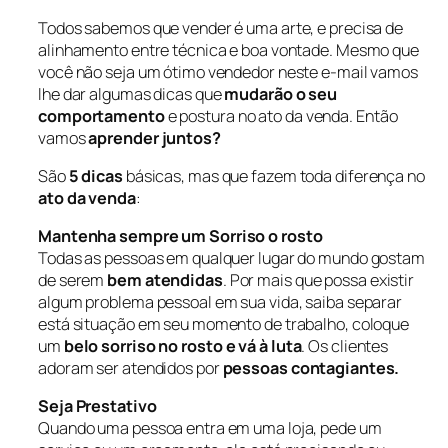
Todos sabemos que vender é uma arte, e precisa de
alinhamento entre técnica e boa vontade. Mesmo que
você não seja um ótimo vendedor neste e-mail vamos
lhe dar algumas dicas que
mudarão o seu
comportamento
e postura no ato da venda. Então
vamos
aprender juntos?
São
5 dicas
básicas, mas que fazem toda diferença no
ato da venda
:
Mantenha sempre um Sorriso o rosto
Todas as pessoas em qualquer lugar do mundo gostam
de serem
bem atendidas
. Por mais que possa existir
algum problema pessoal em sua vida, saiba separar
está situação em seu momento de trabalho, coloque
um
belo sorriso no rosto e vá à luta
. Os clientes
adoram ser atendidos por
pessoas contagiantes.
Seja Prestativo
Quando uma pessoa entra em uma loja, pede um