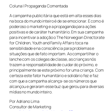
Coluna I Propaganda Comentada
A campanha publicitária que está em alta esses dias
na boca do mundo inteiro é de se emocionar. E como é
poderoso o marketing e a propaganda para ações
positivas e de caráter humanitário. Em sua campanha
para incentivar a adoção o The Norwegian Directorate
for Children, Youth and Family Affairs toca na
sensibilidade e na consciência para problemas e
situações que de fato importam. Ao compartilhar o
lanche com os colegas de classe, as crianças nós
trazem a responsabilidade de cuidar do próximo, e
principalmente se este próximo for uma criança. Com
certeza este fator humanitário e solidário fez e faz
com que a campanha alcança-se os números que
alcançou e geraram esse buz que gerou para diversas
mídias no mundo inteiro.
Por Adriano Lima
Consultor de Marketing