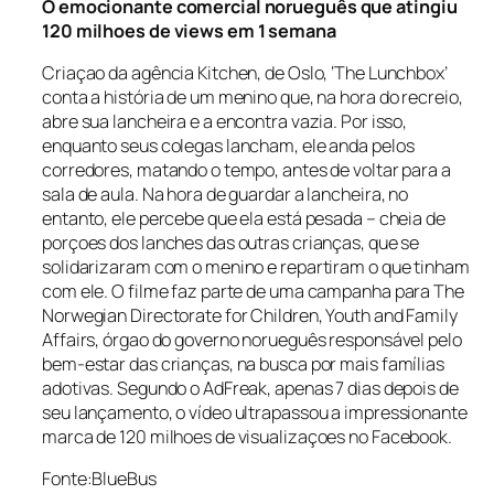
O emocionante comercial norueguês que atingiu
120 milhoes de views em 1 semana
Criaçao da agência Kitchen, de Oslo, ‘The Lunchbox’
conta a história de um menino que, na hora do recreio,
abre sua lancheira e a encontra vazia. Por isso,
enquanto seus colegas lancham, ele anda pelos
corredores, matando o tempo, antes de voltar para a
sala de aula. Na hora de guardar a lancheira, no
entanto, ele percebe que ela está pesada – cheia de
porçoes dos lanches das outras crianças, que se
solidarizaram com o menino e repartiram o que tinham
com ele. O filme faz parte de uma campanha para The
Norwegian Directorate for Children, Youth and Family
Affairs, órgao do governo norueguês responsável pelo
bem-estar das crianças, na busca por mais famílias
adotivas. Segundo o AdFreak, apenas 7 dias depois de
seu lançamento, o vídeo ultrapassou a impressionante
marca de 120 milhoes de visualizaçoes no Facebook.
Fonte:BlueBus