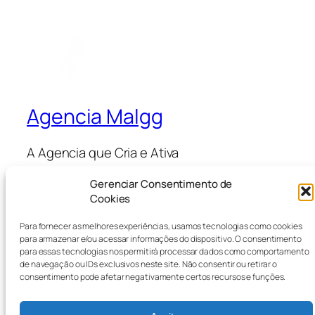
Agencia Malgg
A Agencia que Cria e Ativa
Gerenciar Consentimento de
Cookies
Blog
Eventos
Sobre
Loja
Para fornecer as melhores experiências, usamos tecnologias como cookies
Perguntas frequentes
Padrões
para armazenar e/ou acessar informações do dispositivo. O consentimento
para essas tecnologias nos permitirá processar dados como comportamento
Autores
Temas
de navegação ou IDs exclusivos neste site. Não consentir ou retirar o
consentimento pode afetar negativamente certos recursos e funções.