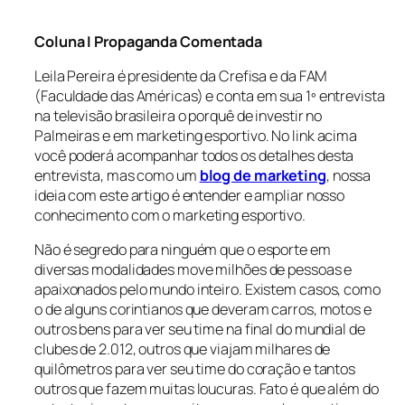
Coluna I Propaganda Comentada
Leila Pereira é presidente da Crefisa e da FAM
(Faculdade das Américas) e conta em sua 1º entrevista
na televisão brasileira o porquê de investir no
Palmeiras e em marketing esportivo. No link acima
você poderá acompanhar todos os detalhes desta
entrevista, mas como um
blog de marketing
, nossa
ideia com este artigo é entender e ampliar nosso
conhecimento com o marketing esportivo.
Não é segredo para ninguém que o esporte em
diversas modalidades move milhões de pessoas e
apaixonados pelo mundo inteiro. Existem casos, como
o de alguns corintianos que deveram carros, motos e
outros bens para ver seu time na final do mundial de
clubes de 2.012, outros que viajam milhares de
quilômetros para ver seu time do coração e tantos
outros que fazem muitas loucuras. Fato é que além do