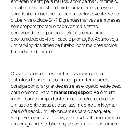
entretenimento para muitos, acompanhar um time ou
um atleta, é um estilo de vida, uma rotina, a pessoa
contribui com o clube, participa do clube, veste-se do
clube, vive o clube 24/7. E grandes marcas e empresas
sempre perceberam e cada vez mais estão
percebendo esta paixão atrelada a uma ótima
oportunidade de visibilidade e promoção. Abaixo veja
um ranking dos times de futebol com maiores sócios
torcedores do mundo.
Os sócios torcedores dos times são os que dão
estrutura financeira ao clube e permitem que ele
consiga comprar grandes estrelas e jogadores de peso
para o elenco. Para o
marketing esportivo
é muito
interessante e importante um clube e/ou equipe ter
um astro entre seus atletas, assim como um Neymar
para o futebol, um Lebron James para o basquete,
Roger Federer para o tênis, atletas de alto rendimento
atraem grandes públicos, que por sua vez consomem