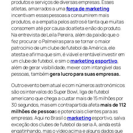
produtos e serviços de diversas empresas. Esses
atletas, amarrados a uma
força de marketing
incentivam essas pessoas a consumirem mais
produtos, e a empatia pelos astros é tanta que muitas
consomem até por causa do atleta e não do produto.
Na entrevista de Leila Pereira, além da paixão que o
fez procurar o Palmeiras para se tornar o maior
patrocínio de um clube de futebol da América, ele
atesta e afirma que sim, é viável e rentável investir em
um clube de futebol, e sim o
marketing esportivo
,
além de gerar visibilidade, mexer com intangível das
pessoas, também
gera lucro para suas empresas.
Outro evento bem atual e com números astronómicos
são os intervalos do Super Bowl, liga de futebol
americano que chega a custar mais de 15 milhões por
30 segundos, mas em contrapartida afeta
mais de 112
milhões de pessoa
s e potenciais clientes para as
empresas. Aqui no Brasil o
marketing
esportivo, salva
exceção dos clubes de futebol da seria A, ainda está
engatinhando, mas o vídeo acima e alguns dados que