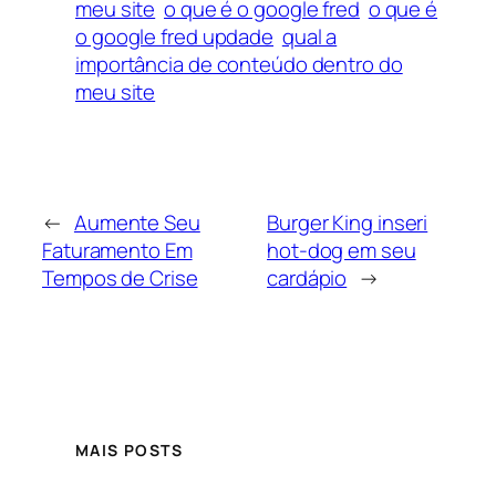
meu site
o que é o google fred
o que é
o google fred updade
qual a
importância de conteúdo dentro do
meu site
←
Aumente Seu
Burger King inseri
Faturamento Em
hot-dog em seu
Tempos de Crise
cardápio
→
MAIS POSTS