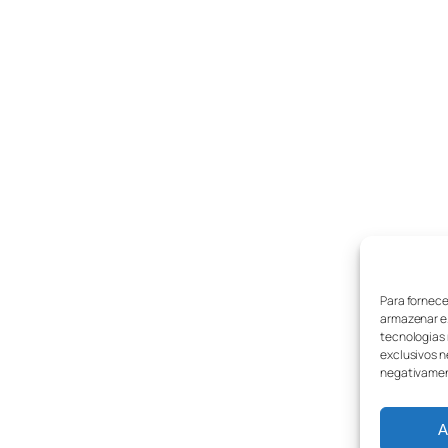
Para fornece
armazenar e/
tecnologias
exclusivos n
negativamen
A