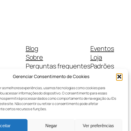
Blog
Eventos
Sobre
Loja
Perguntas frequentes
Padrões
Autores
Temas
Gerenciar Consentimento de Cookies
r as melhores experiências, usamos tecnologias como cookies para
ou acessar informações do dispositivo. O consentimento para essas
 nos permitirá processar dados como comportamento de navegação ou IDs
este site. Não consentir ou retirar o consentimento pode afetar
te certos recursos e funções.
Criado com
WordPress
ceitar
Negar
Ver preferências